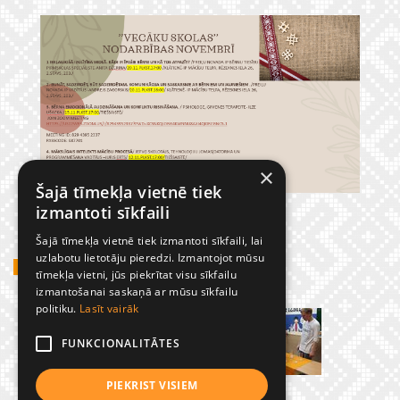
×
Šajā tīmekļa vietnē tiek
izmantoti sīkfaili
Šajā tīmekļa vietnē tiek izmantoti sīkfaili, lai
uzlabotu lietotāju pieredzi. Izmantojot mūsu
GADĪJUMBILDES
tīmekļa vietni, jūs piekrītat visu sīkfailu
izmantošanai saskaņā ar mūsu sīkfailu
politiku.
Lasīt vairāk
FUNKCIONALITĀTES
PIEKRIST VISIEM