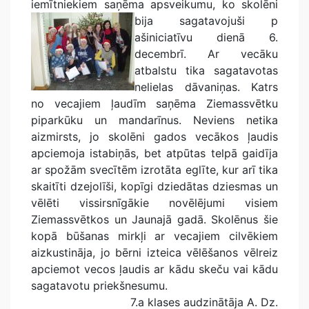
iemītniekiem saņēma apsveikumu, ko skolēni
bija sagatavojuši p
ašiniciatīvu dienā 6.
decembrī. Ar vecāku
atbalstu tika sagatavotas
nelielas dāvaniņas. Katrs
no vecajiem ļaudīm saņēma Ziemassvētku
piparkūku un mandarīnus. Neviens netika
aizmirsts, jo skolēni gados vecākos ļaudis
apciemoja istabiņās, bet atpūtas telpā gaidīja
ar spožām svecītēm izrotāta eglīte, kur arī tika
skaitīti dzejolīši, kopīgi dziedātas dziesmas un
vēlēti vissirsnīgākie novēlējumi visiem
Ziemassvētkos un Jaunajā gadā. Skolēnus šie
kopā būšanas mirkļi ar vecajiem cilvēkiem
aizkustināja, jo bērni izteica vēlēšanos vēlreiz
apciemot vecos ļaudis ar kādu skeču vai kādu
sagatavotu priekšnesumu.
7.a klases audzinātāja A. Dz.