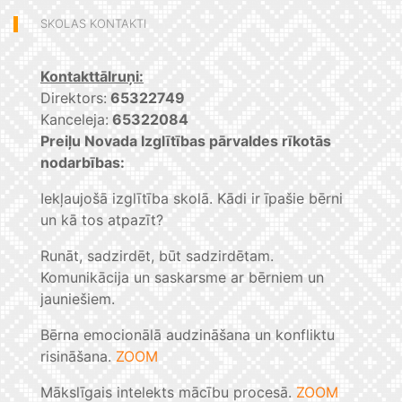
SKOLAS KONTAKTI
Kontakttālruņi:
Direktors:
65322749
Kanceleja:
65322084
Preiļu Novada Izglītības pārvaldes rīkotās
nodarbības:
Iekļaujošā izglītība skolā. Kādi ir īpašie bērni
un kā tos atpazīt?
Runāt, sadzirdēt, būt sadzirdētam.
Komunikācija un saskarsme ar bērniem un
jauniešiem.
Bērna emocionālā audzināšana un konfliktu
risināšana.
ZOOM
Mākslīgais intelekts mācību procesā.
ZOOM