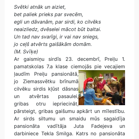
Svētki atnāk un aiziet,
bet paliek prieks par svecēm,
egli un dāvanām, par sirdi, ko cilvēks
neaizliedz, dvēselei mācot būt baltai.
Un tad nav svarīgi, ir vai nav sniegs,
jo ceļš atvērts gaišākām domām.
(M. Svīķe)
Ar gaismiņu sirdīs 23. decembrī, Preiļu 1.
pamatskolas 7.a klase ciemojās pie vecajiem
ļaudīm Preiļu
pansionātā,
jo Ziemassvētku brīnumā
cilvēku sirdis kļūst dāsnas
un atvērtas pasaulei,
gribas otru iepriecināt,
pārsteigt, gribas gaišumu apkārt un mīlestību.
Ar sirds siltumu un smaidu mūs sagaidīja
pansionāta vadītāja Juta Fadejeva un
darbiniece Tekla Smilga. Katrs no pansionāta