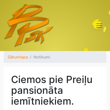
Sākumlapa
Notikumi
Ciemos pie Preiļu
pansionāta
iemītniekiem.