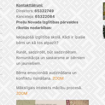
Kontakttālruņi:
Direktors:
65322749
Kanceleja:
65322084
Preiļu Novada Izglītības pārvaldes
rīkotās nodarbības:
Iekļaujošā izglītība skolā. Kādi ir īpašie
bērni un kā tos atpazīt?
Runāt, sadzirdēt, būt sadzirdētam.
Komunikācija un saskarsme ar bērniem
un jauniešiem.
Bērna emocionālā audzināšana un
konfliktu risināšana.
ZOOM
Mākslīgais intelekts mācību procesā.
ZOOM