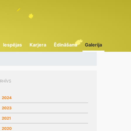
Iespējas
Karjera
Ēdināšana
Galerija
RHĪVS
2024
2023
2021
2020