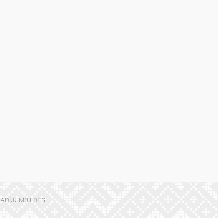
ADĪJUMBILDES