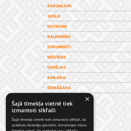
SĀKUMLAPA
SKOLA
NOTIKUMI
KALENDĀRS
DOKUMENTI
MĀCĪBAS
IESPĒJAS
KARJERA
ĒDINĀŠANA
×
GALERIJA
Šajā tīmekļa vietnē tiek
izmantoti sīkfaili
Šajā tīmekļa vietnē tiek izmantoti sīkfaili, lai
uzlabotu lietotāju pieredzi. Izmantojot mūsu
tīmekļa vietni, jūs piekrītat visu sīkfailu