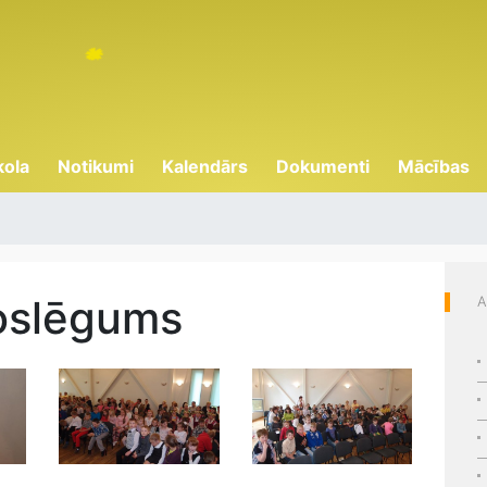
kola
Notikumi
Kalendārs
Dokumenti
Mācības
oslēgums
A