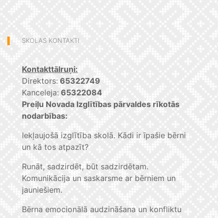
SKOLAS KONTAKTI
Kontakttālruņi:
Direktors:
65322749
Kanceleja:
65322084
Preiļu Novada Izglītības pārvaldes rīkotās
nodarbības:
Iekļaujošā izglītība skolā. Kādi ir īpašie bērni
un kā tos atpazīt?
Runāt, sadzirdēt, būt sadzirdētam.
Komunikācija un saskarsme ar bērniem un
jauniešiem.
Bērna emocionālā audzināšana un konfliktu