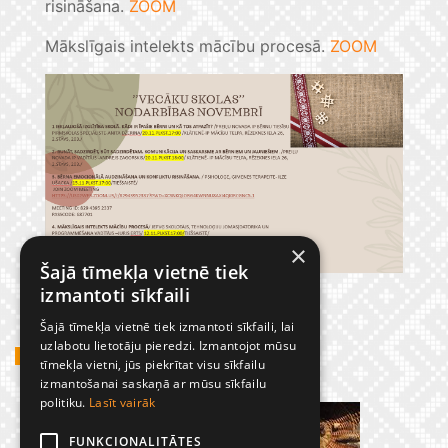
risināšana.
ZOOM
Mākslīgais intelekts mācību procesā.
ZOOM
×
Šajā tīmekļa vietnē tiek
izmantoti sīkfaili
Šajā tīmekļa vietnē tiek izmantoti sīkfaili, lai
uzlabotu lietotāju pieredzi. Izmantojot mūsu
GADĪJUMBILDES
tīmekļa vietni, jūs piekrītat visu sīkfailu
izmantošanai saskaņā ar mūsu sīkfailu
politiku.
Lasīt vairāk
FUNKCIONALITĀTES