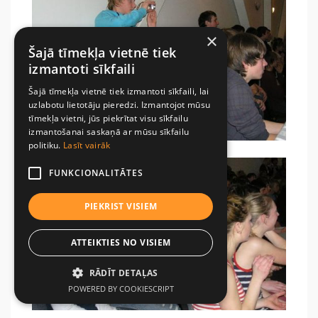
×
Šajā tīmekļa vietnē tiek
izmantoti sīkfaili
Šajā tīmekļa vietnē tiek izmantoti sīkfaili, lai
uzlabotu lietotāju pieredzi. Izmantojot mūsu
tīmekļa vietni, jūs piekrītat visu sīkfailu
izmantošanai saskaņā ar mūsu sīkfailu
politiku.
Lasīt vairāk
FUNKCIONALITĀTES
PIEKRIST VISIEM
ATTEIKTIES NO VISIEM
RĀDĪT DETAĻAS
POWERED BY COOKIESCRIPT