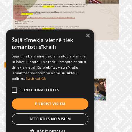
×
Šajā tīmekļa vietnē tiek
izmantoti sīkfaili
Šajā tīmekļa vietnē tiek izmantoti sīkfaili, lai
uzlabotu lietotāju pieredzi. Izmantojot mūsu
GADĪJUMBILDES
tīmekļa vietni, jūs piekrītat visu sīkfailu
izmantošanai saskaņā ar mūsu sīkfailu
politiku.
Lasīt vairāk
FUNKCIONALITĀTES
PIEKRIST VISIEM
ATTEIKTIES NO VISIEM
RĀDĪT DETAĻAS