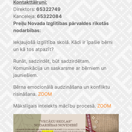
Kontakttālruņi:
Direktors:
65322749
Kanceleja:
65322084
Preiļu Novada Izglītības pārvaldes rīkotās
nodarbības:
Iekļaujošā izglītība skolā. Kādi ir īpašie bērni
un kā tos atpazīt?
Runāt, sadzirdēt, būt sadzirdētam.
Komunikācija un saskarsme ar bērniem un
jauniešiem.
Bērna emocionālā audzināšana un konfliktu
risināšana.
ZOOM
Mākslīgais intelekts mācību procesā.
ZOOM