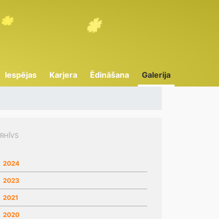
Iespējas
Karjera
Ēdināšana
Galerija
RHĪVS
2024
2023
2021
2020