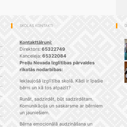
SKOLAS KONTAKTI
G
Kontakttālruņi:
Direktors:
65322749
Kanceleja:
65322084
Preiļu Novada Izglītības pārvaldes
rīkotās nodarbības:
Iekļaujošā izglītība skolā. Kādi ir īpašie
bērni un kā tos atpazīt?
Runāt, sadzirdēt, būt sadzirdētam.
Komunikācija un saskarsme ar bērniem
un jauniešiem.
Bērna emocionālā audzināšana un