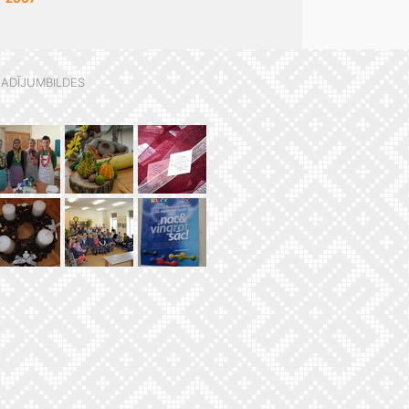
ADĪJUMBILDES