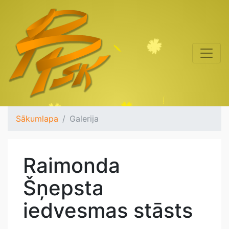
Sākumlapa
Galerija
Raimonda
Šņepsta
iedvesmas stāsts