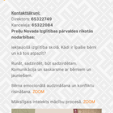
Kontakttālruņi:
Direktors:
65322749
Kanceleja:
65322084
Preiļu Novada Izglītības pārvaldes rīkotās
nodarbības:
Iekļaujošā izglītība skolā. Kādi ir īpašie bērni
un kā tos atpazīt?
Runāt, sadzirdēt, būt sadzirdētam.
Komunikācija un saskarsme ar bērniem un
jauniešiem.
Bērna emocionālā audzināšana un konfliktu
risināšana.
ZOOM
Mākslīgais intelekts mācību procesā.
ZOOM