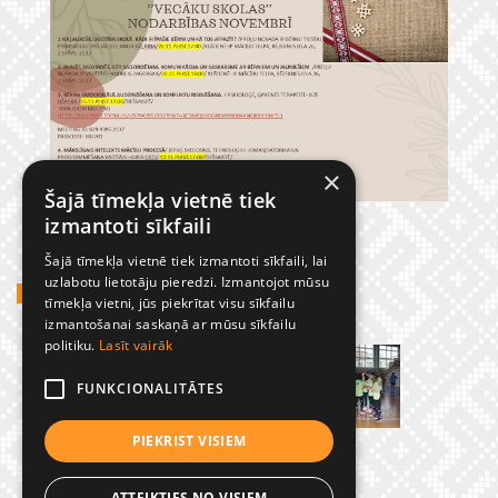
×
Šajā tīmekļa vietnē tiek
izmantoti sīkfaili
Šajā tīmekļa vietnē tiek izmantoti sīkfaili, lai
uzlabotu lietotāju pieredzi. Izmantojot mūsu
GADĪJUMBILDES
tīmekļa vietni, jūs piekrītat visu sīkfailu
izmantošanai saskaņā ar mūsu sīkfailu
politiku.
Lasīt vairāk
FUNKCIONALITĀTES
PIEKRIST VISIEM
ATTEIKTIES NO VISIEM