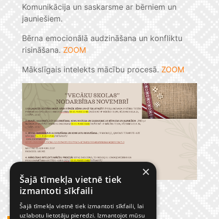
Komunikācija un saskarsme ar bērniem un
jauniešiem.
Bērna emocionālā audzināšana un konfliktu
risināšana.
ZOOM
Mākslīgais intelekts mācību procesā.
ZOOM
×
Šajā tīmekļa vietnē tiek
izmantoti sīkfaili
Šajā tīmekļa vietnē tiek izmantoti sīkfaili, lai
uzlabotu lietotāju pieredzi. Izmantojot mūsu