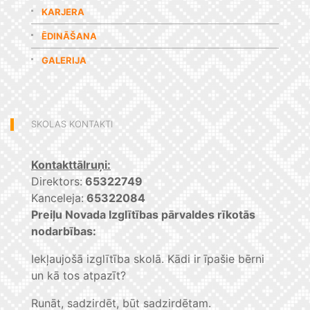
KARJERA
ĒDINĀŠANA
GALERIJA
SKOLAS KONTAKTI
Kontakttālruņi:
Direktors:
65322749
Kanceleja:
65322084
Preiļu Novada Izglītības pārvaldes rīkotās
nodarbības:
Iekļaujošā izglītība skolā. Kādi ir īpašie bērni
un kā tos atpazīt?
Runāt, sadzirdēt, būt sadzirdētam.