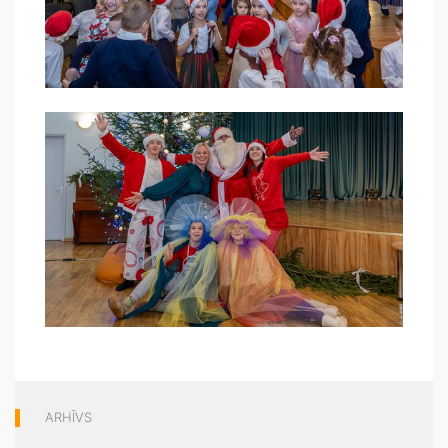
ARHĪVS