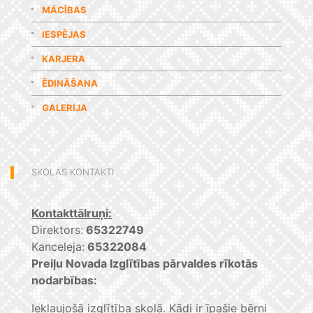
MĀCĪBAS
IESPĒJAS
KARJERA
ĒDINĀŠANA
GALERIJA
SKOLAS KONTAKTI
Kontakttālruņi:
Direktors:
65322749
Kanceleja:
65322084
Preiļu Novada Izglītības pārvaldes rīkotās
nodarbības:
Iekļaujošā izglītība skolā. Kādi ir īpašie bērni