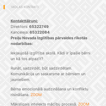
SKOLAS KONTAKTI
Kontakttālruņi:
Direktors:
65322749
Kanceleja:
65322084
Preiļu Novada Izglītības pārvaldes rīkotās
nodarbības:
Iekļaujošā izglītība skolā. Kādi ir īpašie bērni
un kā tos atpazīt?
Runāt, sadzirdēt, būt sadzirdētam.
Komunikācija un saskarsme ar bērniem un
jauniešiem.
Bērna emocionālā audzināšana un konfliktu
risināšana.
ZOOM
Mākslīgais intelekts mācību procesā.
ZOOM