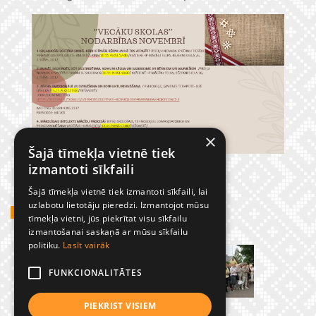
×
Šajā tīmekļa vietnē tiek
izmantoti sīkfaili
Šajā tīmekļa vietnē tiek izmantoti sīkfaili, lai
uzlabotu lietotāju pieredzi. Izmantojot mūsu
GADĪJUMBILDES
tīmekļa vietni, jūs piekrītat visu sīkfailu
izmantošanai saskaņā ar mūsu sīkfailu
politiku.
Lasīt vairāk
FUNKCIONALITĀTES
PIEKRIST VISIEM