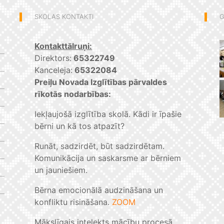
SKOLAS KONTAKTI
G
Kontakttālruņi:
Direktors:
65322749
Kanceleja:
65322084
Preiļu Novada Izglītības pārvaldes
rīkotās nodarbības:
Iekļaujošā izglītība skolā. Kādi ir īpašie
bērni un kā tos atpazīt?
Runāt, sadzirdēt, būt sadzirdētam.
Komunikācija un saskarsme ar bērniem
un jauniešiem.
Bērna emocionālā audzināšana un
konfliktu risināšana.
ZOOM
Mākslīgais intelekts mācību procesā.