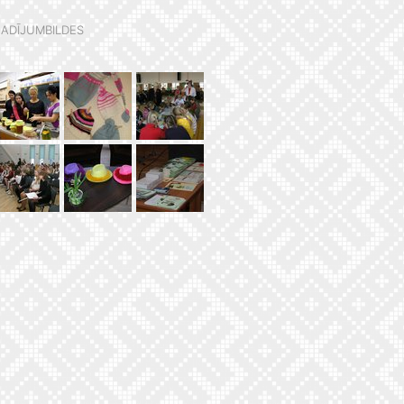
ADĪJUMBILDES