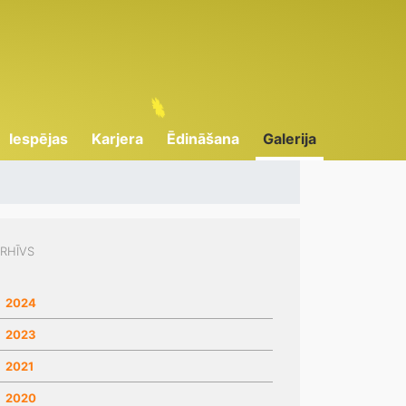
Iespējas
Karjera
Ēdināšana
Galerija
RHĪVS
2024
2023
2021
2020