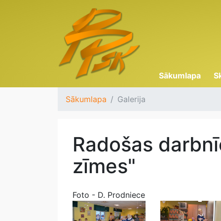
Sākumlapa
S
Sākumlapa
Galerija
Radošas darbnīc
zīmes"
Foto - D. Prodniece