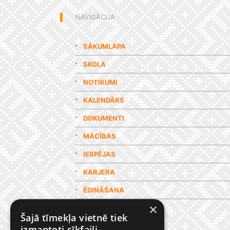
NAVIGĀCIJA
SĀKUMLAPA
SKOLA
NOTIKUMI
KALENDĀRS
DOKUMENTI
MĀCĪBAS
IESPĒJAS
KARJERA
ĒDINĀŠANA
×
GALERIJA
Šajā tīmekļa vietnē tiek
izmantoti sīkfaili