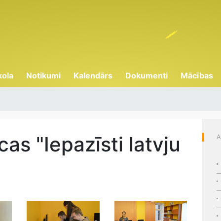
kola
Notikumi
Kalendārs
Dokumenti
Mācības
as "Iepazīsti latvju
A