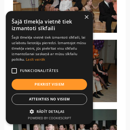
×
Šajā tīmekļa vietnē tiek
izmantoti sīkfaili
Šajā tīmekļa vietnē tiek izmantoti sīkfaili, lai
uzlabotu lietotāju pieredzi. Izmantojot mūsu
tīmekļa vietni, jūs piekrītat visu sīkfailu
izmantošanai saskaņā ar mūsu sīkfailu
politiku.
Lasīt vairāk
FUNKCIONALITĀTES
PIEKRIST VISIEM
ATTEIKTIES NO VISIEM
RĀDĪT DETAĻAS
POWERED BY COOKIESCRIPT