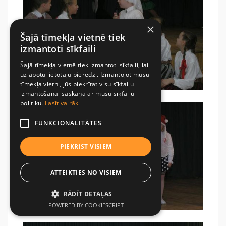
×
Šajā tīmekļa vietnē tiek
izmantoti sīkfaili
Šajā tīmekļa vietnē tiek izmantoti sīkfaili, lai
uzlabotu lietotāju pieredzi. Izmantojot mūsu
tīmekļa vietni, jūs piekrītat visu sīkfailu
izmantošanai saskaņā ar mūsu sīkfailu
politiku.
Lasīt vairāk
FUNKCIONALITĀTES
PIEKRIST VISIEM
ATTEIKTIES NO VISIEM
RĀDĪT DETAĻAS
POWERED BY COOKIESCRIPT