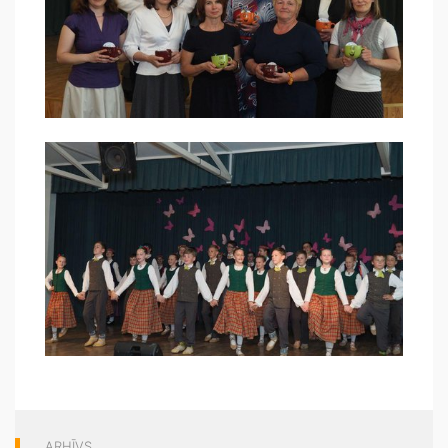
ARHĪVS