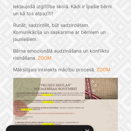
Iekļaujošā izglītība skolā. Kādi ir īpašie bērni
un kā tos atpazīt?
Runāt, sadzirdēt, būt sadzirdētam.
Komunikācija un saskarsme ar bērniem un
jauniešiem.
Bērna emocionālā audzināšana un konfliktu
risināšana.
ZOOM
Mākslīgais intelekts mācību procesā.
ZOOM