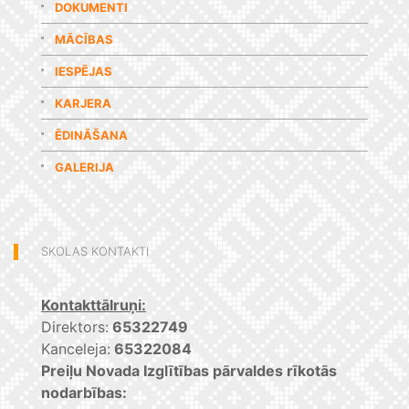
DOKUMENTI
MĀCĪBAS
IESPĒJAS
KARJERA
ĒDINĀŠANA
GALERIJA
SKOLAS KONTAKTI
Kontakttālruņi:
Direktors:
65322749
Kanceleja:
65322084
Preiļu Novada Izglītības pārvaldes rīkotās
nodarbības: