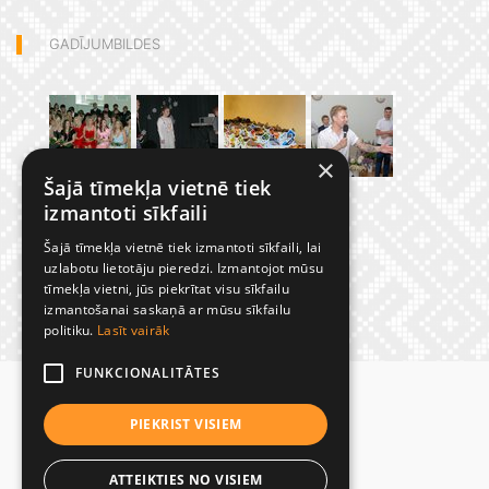
GADĪJUMBILDES
×
Šajā tīmekļa vietnē tiek
izmantoti sīkfaili
Šajā tīmekļa vietnē tiek izmantoti sīkfaili, lai
uzlabotu lietotāju pieredzi. Izmantojot mūsu
tīmekļa vietni, jūs piekrītat visu sīkfailu
izmantošanai saskaņā ar mūsu sīkfailu
© Preiļu 1. pamatskola
politiku.
Lasīt vairāk
FUNKCIONALITĀTES
PIEKRIST VISIEM
ATTEIKTIES NO VISIEM