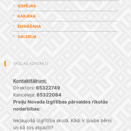
IESPĒJAS
KARJERA
ĒDINĀŠANA
GALERIJA
SKOLAS KONTAKTI
Kontakttālruņi:
Direktors:
65322749
Kanceleja:
65322084
Preiļu Novada Izglītības pārvaldes rīkotās
nodarbības:
Iekļaujošā izglītība skolā. Kādi ir īpašie bērni
un kā tos atpazīt?