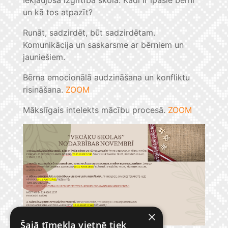
Iekļaujošā izglītība skolā. Kādi ir īpašie bērni
un kā tos atpazīt?
Runāt, sadzirdēt, būt sadzirdētam.
Komunikācija un saskarsme ar bērniem un
jauniešiem.
Bērna emocionālā audzināšana un konfliktu
risināšana.
ZOOM
Mākslīgais intelekts mācību procesā.
ZOOM
×
Šajā tīmekļa vietnē tiek