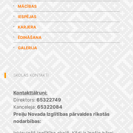
MĀCĪBAS
IESPĒJAS
KARJERA
ĒDINĀŠANA
GALERIJA
SKOLAS KONTAKTI
Kontakttālruņi:
Direktors:
65322749
Kanceleja:
65322084
Preiļu Novada Izglītības pārvaldes rīkotās
nodarbības: