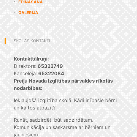
ĒDINĀŠANA
GALERIJA
SKOLAS KONTAKTI
Kontakttālruņi:
Direktors:
65322749
Kanceleja:
65322084
Preiļu Novada Izglītības pārvaldes rīkotās
nodarbības:
Iekļaujošā izglītība skolā. Kādi ir īpašie bērni
un kā tos atpazīt?
Runāt, sadzirdēt, būt sadzirdētam.
Komunikācija un saskarsme ar bērniem un
jauniešiem.