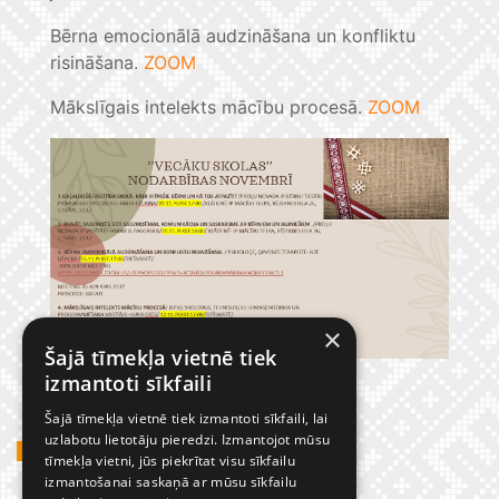
Bērna emocionālā audzināšana un konfliktu
risināšana.
ZOOM
Mākslīgais intelekts mācību procesā.
ZOOM
×
Šajā tīmekļa vietnē tiek
izmantoti sīkfaili
Šajā tīmekļa vietnē tiek izmantoti sīkfaili, lai
uzlabotu lietotāju pieredzi. Izmantojot mūsu
GADĪJUMBILDES
tīmekļa vietni, jūs piekrītat visu sīkfailu
izmantošanai saskaņā ar mūsu sīkfailu