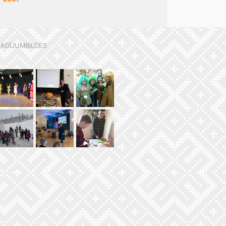
ADĪJUMBILDES