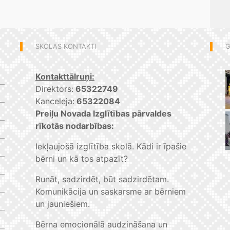
SKOLAS KONTAKTI
G
Kontakttālruņi:
Direktors:
65322749
Kanceleja:
65322084
Preiļu Novada Izglītības pārvaldes
rīkotās nodarbības:
Iekļaujošā izglītība skolā. Kādi ir īpašie
bērni un kā tos atpazīt?
Runāt, sadzirdēt, būt sadzirdētam.
Komunikācija un saskarsme ar bērniem
un jauniešiem.
Bērna emocionālā audzināšana un