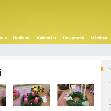
kola
Notikumi
Kalendārs
Dokumenti
Mācības
i
A