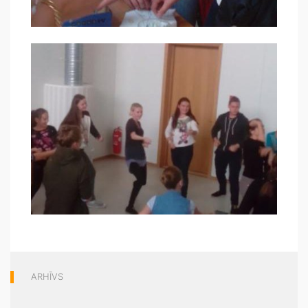
ARHĪVS