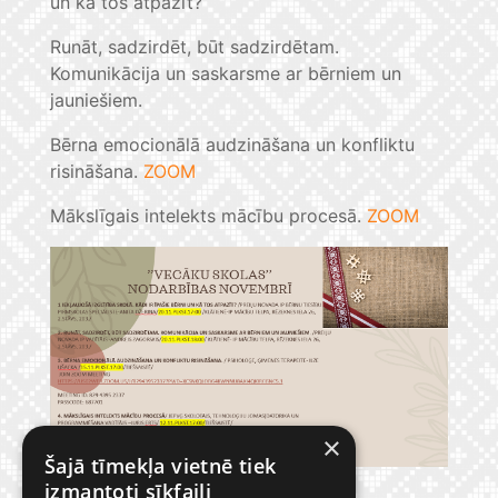
un kā tos atpazīt?
Runāt, sadzirdēt, būt sadzirdētam.
Komunikācija un saskarsme ar bērniem un
jauniešiem.
Bērna emocionālā audzināšana un konfliktu
risināšana.
ZOOM
Mākslīgais intelekts mācību procesā.
ZOOM
×
Šajā tīmekļa vietnē tiek
izmantoti sīkfaili