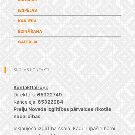
IESPĒJAS
KARJERA
ĒDINĀŠANA
GALERIJA
SKOLAS KONTAKTI
Kontakttālruņi:
Direktors:
65322749
Kanceleja:
65322084
Preiļu Novada Izglītības pārvaldes rīkotās
nodarbības:
Iekļaujošā izglītība skolā. Kādi ir īpašie bērni