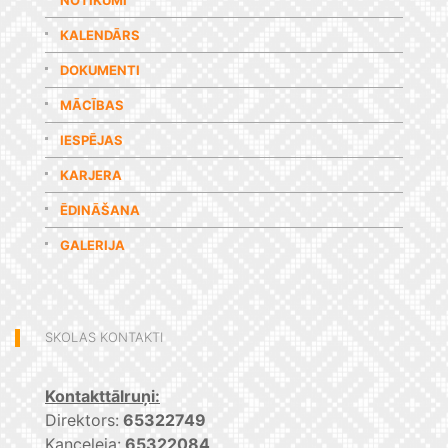
NOTIKUMI
KALENDĀRS
DOKUMENTI
MĀCĪBAS
IESPĒJAS
KARJERA
ĒDINĀŠANA
GALERIJA
SKOLAS KONTAKTI
Kontakttālruņi:
Direktors:
65322749
Kanceleja:
65322084