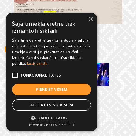
×
Šajā tīmekļa vietnē tiek
izmantoti sīkfaili
Šajā tīmekļa vietnē tiek izmantoti sīkfaili, lai
uzlabotu lietotāju pieredzi. Izmantojot mūsu
GADĪJUMBILDES
tīmekļa vietni, jūs piekrītat visu sīkfailu
izmantošanai saskaņā ar mūsu sīkfailu
politiku.
Lasīt vairāk
FUNKCIONALITĀTES
PIEKRIST VISIEM
ATTEIKTIES NO VISIEM
RĀDĪT DETAĻAS
© Preiļu 1. pamatskola
POWERED BY COOKIESCRIPT