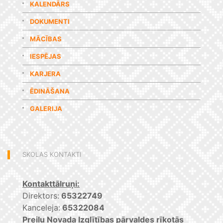
KALENDĀRS
DOKUMENTI
MĀCĪBAS
IESPĒJAS
KARJERA
ĒDINĀŠANA
GALERIJA
SKOLAS KONTAKTI
Kontakttālruņi:
Direktors:
65322749
Kanceleja:
65322084
Preiļu Novada Izglītības pārvaldes rīkotās