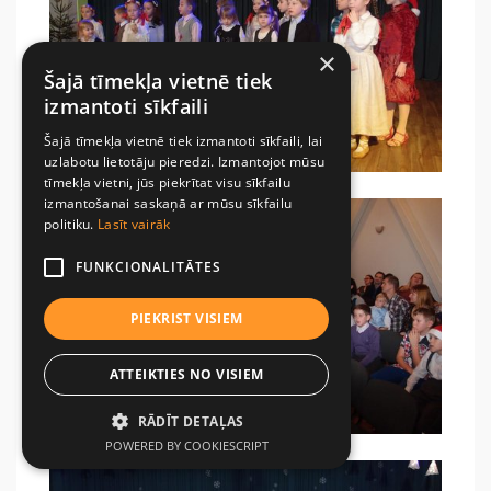
×
Šajā tīmekļa vietnē tiek
izmantoti sīkfaili
Šajā tīmekļa vietnē tiek izmantoti sīkfaili, lai
uzlabotu lietotāju pieredzi. Izmantojot mūsu
tīmekļa vietni, jūs piekrītat visu sīkfailu
izmantošanai saskaņā ar mūsu sīkfailu
politiku.
Lasīt vairāk
FUNKCIONALITĀTES
PIEKRIST VISIEM
ATTEIKTIES NO VISIEM
RĀDĪT DETAĻAS
POWERED BY COOKIESCRIPT