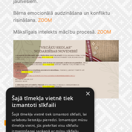
jauniešiem.
Bērna emocionālā audzināšana un konfliktu
risināšana.
ZOOM
Mākslīgais intelekts mācību procesā.
ZOOM
×
Šajā tīmekļa vietnē tiek
izmantoti sīkfaili
Šajā tīmekļa vietnē tiek izmantoti sīkfaili, lai
uzlabotu lietotāju pieredzi. Izmantojot mūsu
GADĪJUMBILDES
tīmekļa vietni, jūs piekrītat visu sīkfailu
izmantošanai saskaņā ar mūsu sīkfailu