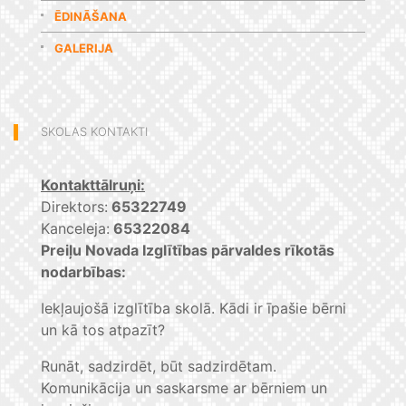
ĒDINĀŠANA
GALERIJA
SKOLAS KONTAKTI
Kontakttālruņi:
Direktors:
65322749
Kanceleja:
65322084
Preiļu Novada Izglītības pārvaldes rīkotās
nodarbības:
Iekļaujošā izglītība skolā. Kādi ir īpašie bērni
un kā tos atpazīt?
Runāt, sadzirdēt, būt sadzirdētam.
Komunikācija un saskarsme ar bērniem un