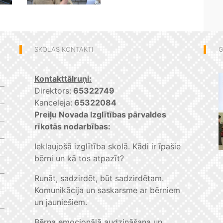
SKOLAS KONTAKTI
G
Kontakttālruņi:
Direktors:
65322749
Kanceleja:
65322084
Preiļu Novada Izglītības pārvaldes
rīkotās nodarbības:
Iekļaujošā izglītība skolā. Kādi ir īpašie
bērni un kā tos atpazīt?
Runāt, sadzirdēt, būt sadzirdētam.
Komunikācija un saskarsme ar bērniem
un jauniešiem.
Bērna emocionālā audzināšana un