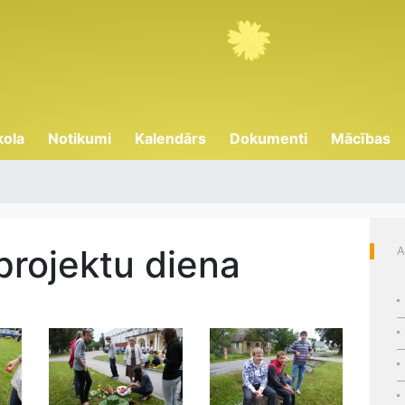
kola
Notikumi
Kalendārs
Dokumenti
Mācības
projektu diena
A