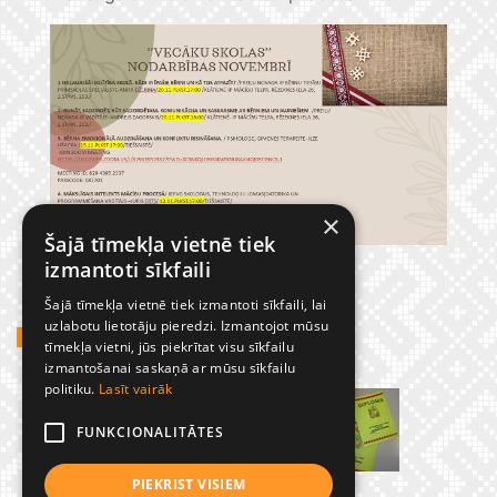
×
Šajā tīmekļa vietnē tiek
izmantoti sīkfaili
Šajā tīmekļa vietnē tiek izmantoti sīkfaili, lai
uzlabotu lietotāju pieredzi. Izmantojot mūsu
GADĪJUMBILDES
tīmekļa vietni, jūs piekrītat visu sīkfailu
izmantošanai saskaņā ar mūsu sīkfailu
politiku.
Lasīt vairāk
FUNKCIONALITĀTES
PIEKRIST VISIEM