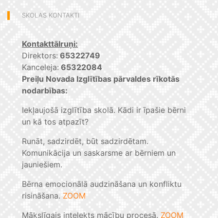
SKOLAS KONTAKTI
Kontakttālruņi:
Direktors:
65322749
Kanceleja:
65322084
Preiļu Novada Izglītības pārvaldes rīkotās
nodarbības:
Iekļaujošā izglītība skolā. Kādi ir īpašie bērni
un kā tos atpazīt?
Runāt, sadzirdēt, būt sadzirdētam.
Komunikācija un saskarsme ar bērniem un
jauniešiem.
Bērna emocionālā audzināšana un konfliktu
risināšana.
ZOOM
Mākslīgais intelekts mācību procesā.
ZOOM