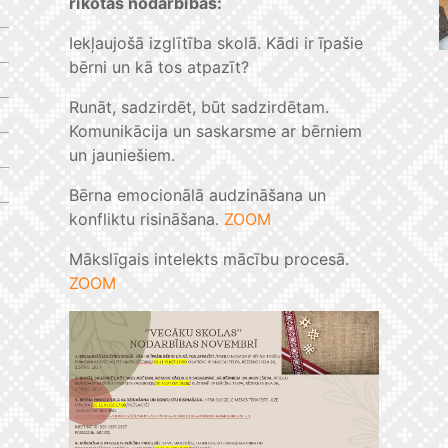
rīkotās nodarbības:
Iekļaujošā izglītība skolā. Kādi ir īpašie
bērni un kā tos atpazīt?
Runāt, sadzirdēt, būt sadzirdētam.
Komunikācija un saskarsme ar bērniem
un jauniešiem.
Bērna emocionālā audzināšana un
konfliktu risināšana.
ZOOM
Mākslīgais intelekts mācību procesā.
ZOOM