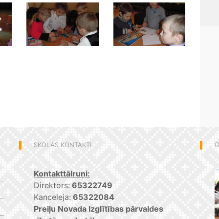
SKOLAS KONTAKTI
G
Kontakttālruņi:
Direktors:
65322749
Kanceleja:
65322084
Preiļu Novada Izglītības pārvaldes