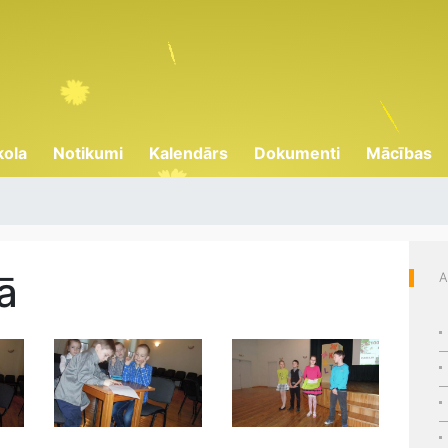
kola
Notikumi
Kalendārs
Dokumenti
Mācības
ā
A