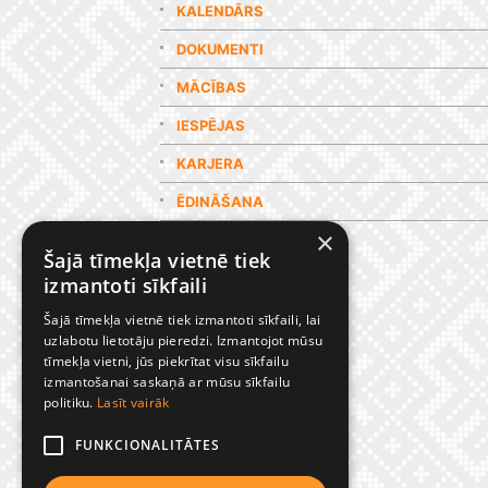
KALENDĀRS
DOKUMENTI
MĀCĪBAS
IESPĒJAS
KARJERA
ĒDINĀŠANA
×
GALERIJA
Šajā tīmekļa vietnē tiek
izmantoti sīkfaili
Šajā tīmekļa vietnē tiek izmantoti sīkfaili, lai
uzlabotu lietotāju pieredzi. Izmantojot mūsu
tīmekļa vietni, jūs piekrītat visu sīkfailu
izmantošanai saskaņā ar mūsu sīkfailu
politiku.
Lasīt vairāk
FUNKCIONALITĀTES