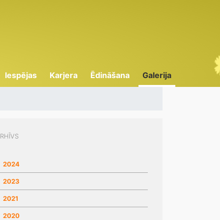
Iespējas
Karjera
Ēdināšana
Galerija
RHĪVS
2024
2023
2021
2020