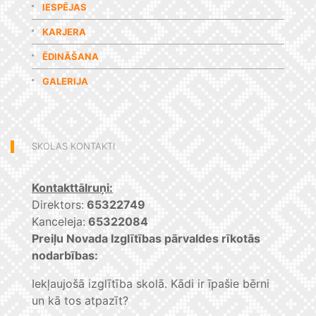
IESPĒJAS
KARJERA
ĒDINĀŠANA
GALERIJA
SKOLAS KONTAKTI
Kontakttālruņi:
Direktors:
65322749
Kanceleja:
65322084
Preiļu Novada Izglītības pārvaldes rīkotās
nodarbības:
Iekļaujošā izglītība skolā. Kādi ir īpašie bērni
un kā tos atpazīt?