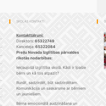
SKOLAS KONTAKTI
G
Kontakttālruņi:
Direktors:
65322749
Kanceleja:
65322084
Preiļu Novada Izglītības pārvaldes
rīkotās nodarbības:
Iekļaujošā izglītība skolā. Kādi ir īpašie
bērni un kā tos atpazīt?
Runāt, sadzirdēt, būt sadzirdētam.
Komunikācija un saskarsme ar bērniem
un jauniešiem.
Bērna emocionālā audzināšana un