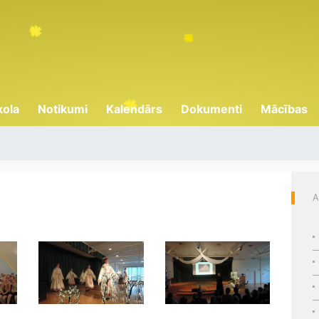
kola
Notikumi
Kalendārs
Dokumenti
Mācības
A