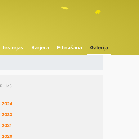
Iespējas
Karjera
Ēdināšana
Galerija
RHĪVS
2024
2023
2021
2020