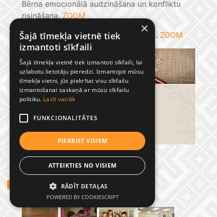
Bērna emocionālā audzināšana un konfliktu
risināšana.
ZOOM
×
Mākslīgais intelekts mācību procesā.
ZOOM
Šajā tīmekļa vietnē tiek
izmantoti sīkfaili
Šajā tīmekļa vietnē tiek izmantoti sīkfaili, lai
uzlabotu lietotāju pieredzi. Izmantojot mūsu
tīmekļa vietni, jūs piekrītat visu sīkfailu
izmantošanai saskaņā ar mūsu sīkfailu
politiku.
Lasīt vairāk
FUNKCIONALITĀTES
PIEKRIST VISIEM
ATTEIKTIES NO VISIEM
GADĪJUMBILDES
RĀDĪT DETAĻAS
POWERED BY COOKIESCRIPT