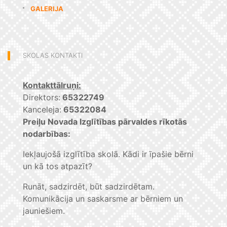
GALERIJA
SKOLAS KONTAKTI
Kontakttālruņi:
Direktors:
65322749
Kanceleja:
65322084
Preiļu Novada Izglītības pārvaldes rīkotās
nodarbības:
Iekļaujošā izglītība skolā. Kādi ir īpašie bērni
un kā tos atpazīt?
Runāt, sadzirdēt, būt sadzirdētam.
Komunikācija un saskarsme ar bērniem un
jauniešiem.