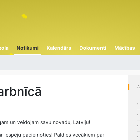
kola
Notikumi
Kalendārs
Dokumenti
Mācības
arbnīcā
A
gam un veidojam savu novadu, Latviju!
r iespēju paciemoties! Paldies vecākiem par