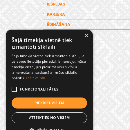
IESPĒJAS
KARJERA
ĒDINĀŠANA
×
GALERIJA
Šajā tīmekļa vietnē tiek
izmantoti sīkfaili
Šajā tīmekļa vietnē tiek izmantoti sīkfaili, lai
uzlabotu lietotāju pieredzi. Izmantojot mūsu
tīmekļa vietni, jūs piekrītat visu sīkfailu
izmantošanai saskaņā ar mūsu sīkfailu
politiku.
Lasīt vairāk
FUNKCIONALITĀTES
PIEKRIST VISIEM
ATTEIKTIES NO VISIEM