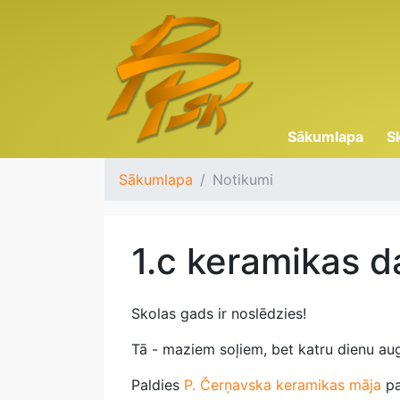
Sākumlapa
S
Sākumlapa
Notikumi
1.c keramikas d
Skolas gads ir noslēdzies!
Tā - maziem soļiem, bet katru dienu au
Paldies
P. Čerņavska keramikas māja
pa