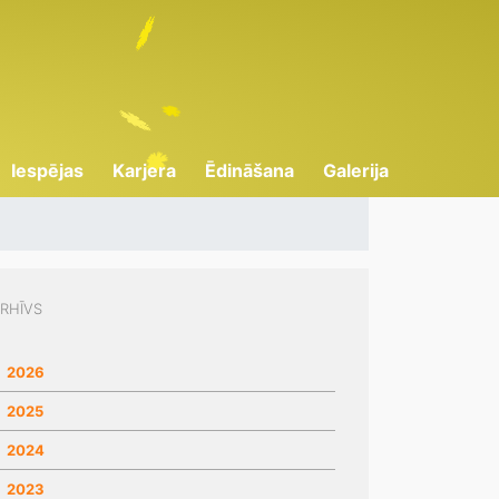
Iespējas
Karjera
Ēdināšana
Galerija
RHĪVS
2026
2025
2024
2023