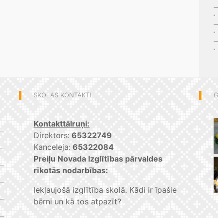
SKOLAS KONTAKTI
G
Kontakttālruņi:
Direktors:
65322749
Kanceleja:
65322084
Preiļu Novada Izglītības pārvaldes
rīkotās nodarbības:
Iekļaujošā izglītība skolā. Kādi ir īpašie
bērni un kā tos atpazīt?