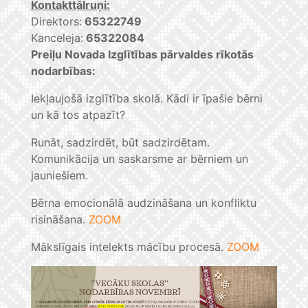
Kontakttālruņi:
Direktors:
65322749
Kanceleja:
65322084
Preiļu Novada Izglītības pārvaldes rīkotās
nodarbības:
Iekļaujošā izglītība skolā. Kādi ir īpašie bērni
un kā tos atpazīt?
Runāt, sadzirdēt, būt sadzirdētam.
Komunikācija un saskarsme ar bērniem un
jauniešiem.
Bērna emocionālā audzināšana un konfliktu
risināšana.
ZOOM
Mākslīgais intelekts mācību procesā.
ZOOM