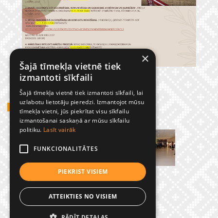
×
Šajā tīmekļa vietnē tiek
izmantoti sīkfaili
Šajā tīmekļa vietnē tiek izmantoti sīkfaili, lai
uzlabotu lietotāju pieredzi. Izmantojot mūsu
GADĪJUMBILDES
tīmekļa vietni, jūs piekrītat visu sīkfailu
izmantošanai saskaņā ar mūsu sīkfailu
politiku.
Lasīt vairāk
FUNKCIONALITĀTES
PIEKRIST VISIEM
ATTEIKTIES NO VISIEM
RĀDĪT DETAĻAS