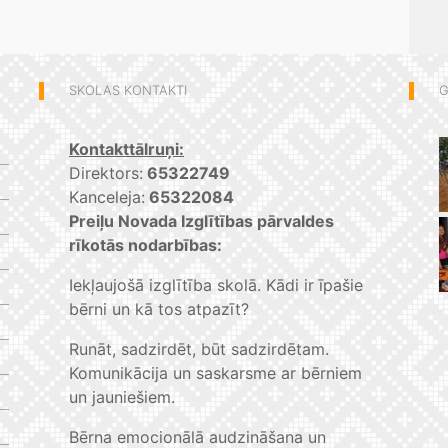
SKOLAS KONTAKTI
G
Kontakttālruņi:
Direktors:
65322749
Kanceleja:
65322084
Preiļu Novada Izglītības pārvaldes
rīkotās nodarbības:
Iekļaujošā izglītība skolā. Kādi ir īpašie
bērni un kā tos atpazīt?
Runāt, sadzirdēt, būt sadzirdētam.
Komunikācija un saskarsme ar bērniem
un jauniešiem.
Bērna emocionālā audzināšana un