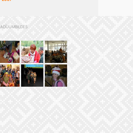
ADĪJUMBILDES