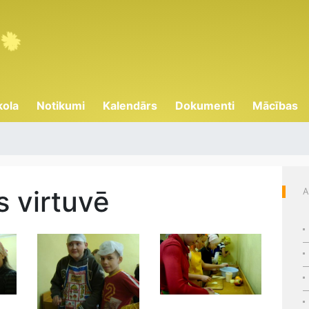
kola
Notikumi
Kalendārs
Dokumenti
Mācības
s virtuvē
A