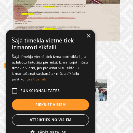
×
Šajā tīmekļa vietnē tiek
izmantoti sīkfaili
Šajā tīmekļa vietnē tiek izmantoti sīkfaili, lai
uzlabotu lietotāju pieredzi. Izmantojot mūsu
GADĪJUMBILDES
tīmekļa vietni, jūs piekrītat visu sīkfailu
izmantošanai saskaņā ar mūsu sīkfailu
politiku.
Lasīt vairāk
FUNKCIONALITĀTES
PIEKRIST VISIEM
ATTEIKTIES NO VISIEM
RĀDĪT DETAĻAS