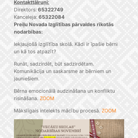
Kontakttālruņi:
Direktors:
65322749
Kanceleja:
65322084
Preiļu Novada Izglītības pārvaldes rīkotās
nodarbības:
Iekļaujošā izglītība skolā. Kādi ir īpašie bērni
un kā tos atpazīt?
Runāt, sadzirdēt, būt sadzirdētam.
Komunikācija un saskarsme ar bērniem un
jauniešiem.
Bērna emocionālā audzināšana un konfliktu
risināšana.
ZOOM
Mākslīgais intelekts mācību procesā.
ZOOM