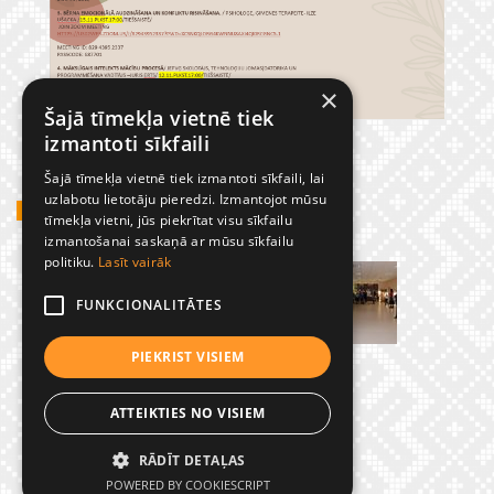
×
Šajā tīmekļa vietnē tiek
izmantoti sīkfaili
Šajā tīmekļa vietnē tiek izmantoti sīkfaili, lai
uzlabotu lietotāju pieredzi. Izmantojot mūsu
GADĪJUMBILDES
tīmekļa vietni, jūs piekrītat visu sīkfailu
izmantošanai saskaņā ar mūsu sīkfailu
politiku.
Lasīt vairāk
FUNKCIONALITĀTES
PIEKRIST VISIEM
ATTEIKTIES NO VISIEM
RĀDĪT DETAĻAS
© Preiļu 1. pamatskola
POWERED BY COOKIESCRIPT