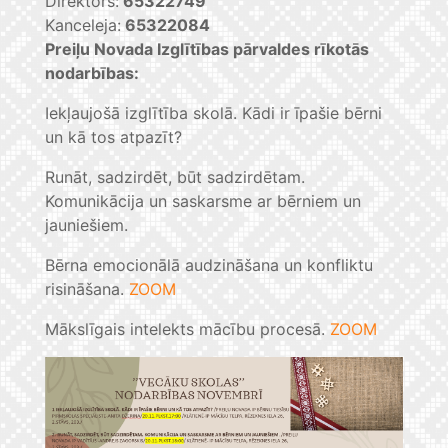
Direktors:
65322749
Kanceleja:
65322084
Preiļu Novada Izglītības pārvaldes rīkotās
nodarbības:
Iekļaujošā izglītība skolā. Kādi ir īpašie bērni
un kā tos atpazīt?
Runāt, sadzirdēt, būt sadzirdētam.
Komunikācija un saskarsme ar bērniem un
jauniešiem.
Bērna emocionālā audzināšana un konfliktu
risināšana.
ZOOM
Mākslīgais intelekts mācību procesā.
ZOOM