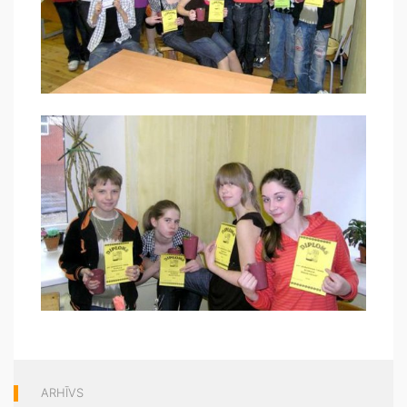
ARHĪVS