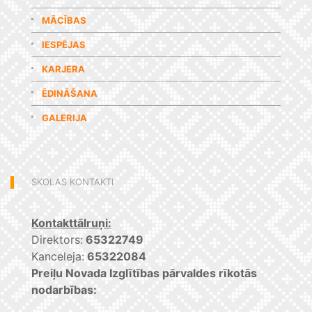
MĀCĪBAS
IESPĒJAS
KARJERA
ĒDINĀŠANA
GALERIJA
SKOLAS KONTAKTI
Kontakttālruņi:
Direktors:
65322749
Kanceleja:
65322084
Preiļu Novada Izglītības pārvaldes rīkotās
nodarbības: