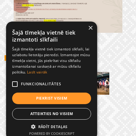
×
Šajā tīmekļa vietnē tiek
izmantoti sīkfaili
Šajā tīmekļa vietnē tiek izmantoti sīkfaili, lai
uzlabotu lietotāju pieredzi. Izmantojot mūsu
GADĪJUMBILDES
tīmekļa vietni, jūs piekrītat visu sīkfailu
izmantošanai saskaņā ar mūsu sīkfailu
politiku.
Lasīt vairāk
FUNKCIONALITĀTES
PIEKRIST VISIEM
ATTEIKTIES NO VISIEM
RĀDĪT DETAĻAS
© Preiļu 1. pamatskola
POWERED BY COOKIESCRIPT