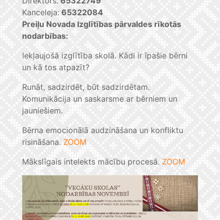
Direktors:
65322749
Kanceleja:
65322084
Preiļu Novada Izglītības pārvaldes rīkotās
nodarbības:
Iekļaujošā izglītība skolā. Kādi ir īpašie bērni
un kā tos atpazīt?
Runāt, sadzirdēt, būt sadzirdētam.
Komunikācija un saskarsme ar bērniem un
jauniešiem.
Bērna emocionālā audzināšana un konfliktu
risināšana.
ZOOM
Mākslīgais intelekts mācību procesā.
ZOOM