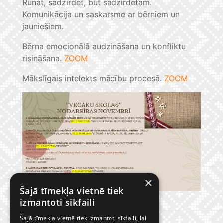
Runāt, sadzirdēt, būt sadzirdētam.
Komunikācija un saskarsme ar bērniem un
jauniešiem.
Bērna emocionālā audzināšana un konfliktu
risināšana.
ZOOM
Mākslīgais intelekts mācību procesā.
ZOOM
×
Šajā tīmekļa vietnē tiek
izmantoti sīkfaili
Šajā tīmekļa vietnē tiek izmantoti sīkfaili, lai