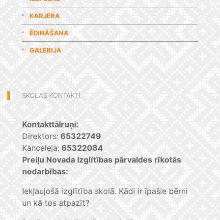
KARJERA
ĒDINĀŠANA
GALERIJA
SKOLAS KONTAKTI
Kontakttālruņi:
Direktors:
65322749
Kanceleja:
65322084
Preiļu Novada Izglītības pārvaldes rīkotās
nodarbības:
Iekļaujošā izglītība skolā. Kādi ir īpašie bērni
un kā tos atpazīt?