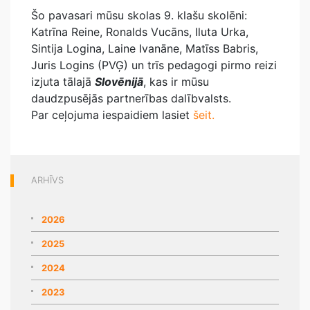
Šo pavasari mūsu skolas 9. klašu skolēni:
Katrīna Reine, Ronalds Vucāns, Iluta Urka,
Sintija Logina, Laine Ivanāne, Matīss Babris,
Juris Logins (PVĢ) un trīs pedagogi pirmo reizi
izjuta tālajā
Slovēnijā
, kas ir mūsu
daudzpusējās partnerības dalībvalsts.
Par ceļojuma iespaidiem lasiet
šeit.
ARHĪVS
2026
2025
2024
2023