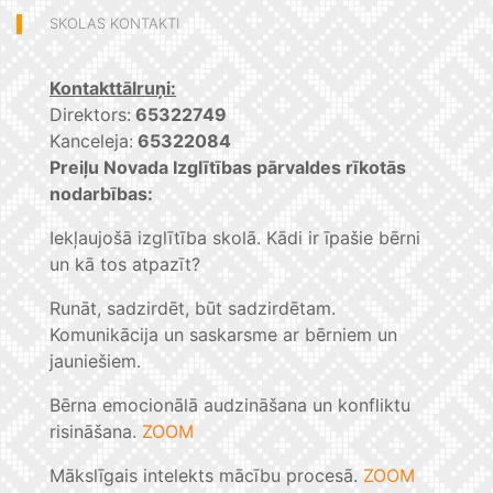
SKOLAS KONTAKTI
Kontakttālruņi:
Direktors:
65322749
Kanceleja:
65322084
Preiļu Novada Izglītības pārvaldes rīkotās
nodarbības:
Iekļaujošā izglītība skolā. Kādi ir īpašie bērni
un kā tos atpazīt?
Runāt, sadzirdēt, būt sadzirdētam.
Komunikācija un saskarsme ar bērniem un
jauniešiem.
Bērna emocionālā audzināšana un konfliktu
risināšana.
ZOOM
Mākslīgais intelekts mācību procesā.
ZOOM