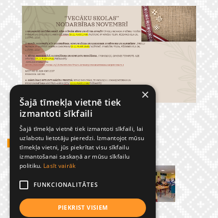
×
Šajā tīmekļa vietnē tiek
izmantoti sīkfaili
Šajā tīmekļa vietnē tiek izmantoti sīkfaili, lai
uzlabotu lietotāju pieredzi. Izmantojot mūsu
GADĪJUMBILDES
tīmekļa vietni, jūs piekrītat visu sīkfailu
izmantošanai saskaņā ar mūsu sīkfailu
politiku.
Lasīt vairāk
FUNKCIONALITĀTES
PIEKRIST VISIEM