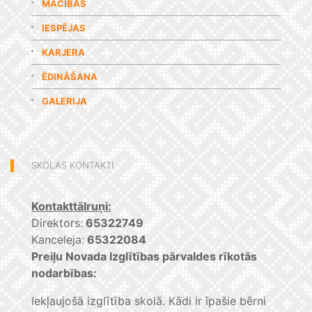
MĀCĪBAS
IESPĒJAS
KARJERA
ĒDINĀŠANA
GALERIJA
SKOLAS KONTAKTI
Kontakttālruņi:
Direktors:
65322749
Kanceleja:
65322084
Preiļu Novada Izglītības pārvaldes rīkotās
nodarbības:
Iekļaujošā izglītība skolā. Kādi ir īpašie bērni