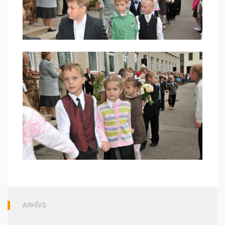
ARHĪVS