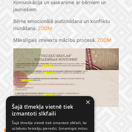
Komunikācija un saskarsme ar bērniem un
jauniešiem.
Bērna emocionālā audzināšana un konfliktu
risināšana.
ZOOM
Mākslīgais intelekts mācību procesā.
ZOOM
×
Šajā tīmekļa vietnē tiek
izmantoti sīkfaili
Šajā tīmekļa vietnē tiek izmantoti sīkfaili, lai
uzlabotu lietotāju pieredzi. Izmantojot mūsu
GADĪJUMBILDES