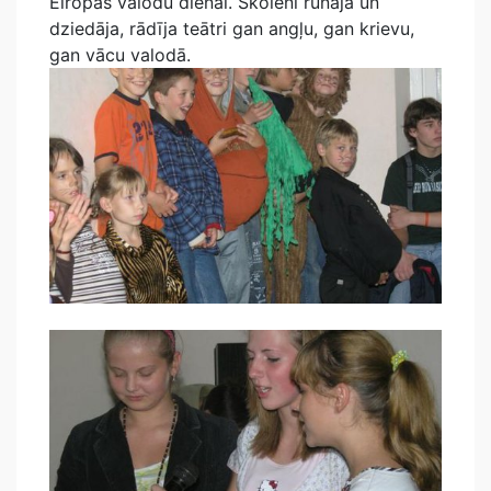
Eiropas valodu dienai. Skolēni runāja un
dziedāja, rādīja teātri gan angļu, gan krievu,
gan vācu valodā.