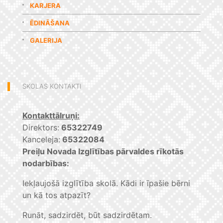
KARJERA
ĒDINĀŠANA
GALERIJA
SKOLAS KONTAKTI
Kontakttālruņi:
Direktors:
65322749
Kanceleja:
65322084
Preiļu Novada Izglītības pārvaldes rīkotās
nodarbības:
Iekļaujošā izglītība skolā. Kādi ir īpašie bērni
un kā tos atpazīt?
Runāt, sadzirdēt, būt sadzirdētam.