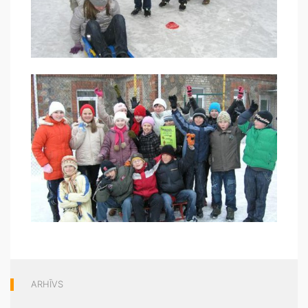
ARHĪVS