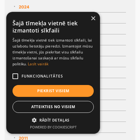
2024
×
2023
Šajā tīmekļa vietnē tiek
2021
izmantoti sīkfaili
2020
Šajā tīmekļa vietnē tiek izmantoti sīkfaili, lai
uzlabotu lietotāju pieredzi. Izmantojot mūsu
2019
tīmekļa vietni, jūs piekrītat visu sīkfailu
izmantošanai saskaņā ar mūsu sīkfailu
2018
politiku.
Lasīt vairāk
2017
FUNKCIONALITĀTES
2016
PIEKRIST VISIEM
2015
2014
ATTEIKTIES NO VISIEM
2013
RĀDĪT DETAĻAS
2012
POWERED BY COOKIESCRIPT
2011