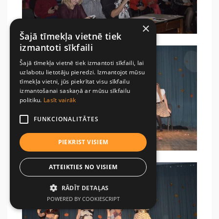
×
Šajā tīmekļa vietnē tiek
izmantoti sīkfaili
Šajā tīmekļa vietnē tiek izmantoti sīkfaili, lai
uzlabotu lietotāju pieredzi. Izmantojot mūsu
tīmekļa vietni, jūs piekrītat visu sīkfailu
izmantošanai saskaņā ar mūsu sīkfailu
politiku.
Lasīt vairāk
FUNKCIONALITĀTES
PIEKRIST VISIEM
ATTEIKTIES NO VISIEM
RĀDĪT DETAĻAS
POWERED BY COOKIESCRIPT