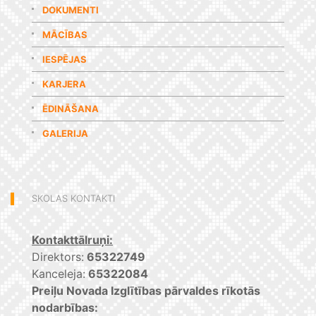
DOKUMENTI
MĀCĪBAS
IESPĒJAS
KARJERA
ĒDINĀŠANA
GALERIJA
SKOLAS KONTAKTI
Kontakttālruņi:
Direktors:
65322749
Kanceleja:
65322084
Preiļu Novada Izglītības pārvaldes rīkotās
nodarbības: