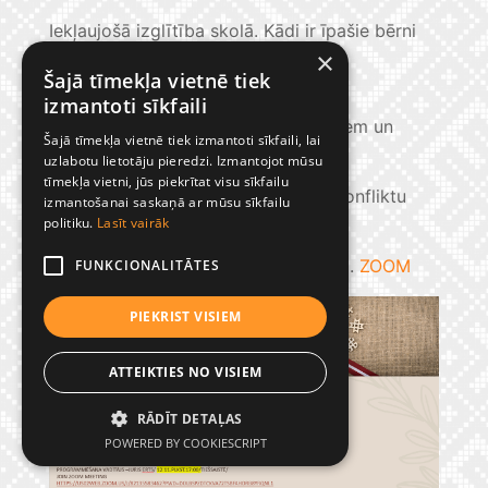
Iekļaujošā izglītība skolā. Kādi ir īpašie bērni
×
un kā tos atpazīt?
Šajā tīmekļa vietnē tiek
Runāt, sadzirdēt, būt sadzirdētam.
izmantoti sīkfaili
Komunikācija un saskarsme ar bērniem un
Šajā tīmekļa vietnē tiek izmantoti sīkfaili, lai
jauniešiem.
uzlabotu lietotāju pieredzi. Izmantojot mūsu
tīmekļa vietni, jūs piekrītat visu sīkfailu
Bērna emocionālā audzināšana un konfliktu
izmantošanai saskaņā ar mūsu sīkfailu
risināšana.
ZOOM
politiku.
Lasīt vairāk
Mākslīgais intelekts mācību procesā.
ZOOM
FUNKCIONALITĀTES
PIEKRIST VISIEM
ATTEIKTIES NO VISIEM
RĀDĪT DETAĻAS
POWERED BY COOKIESCRIPT