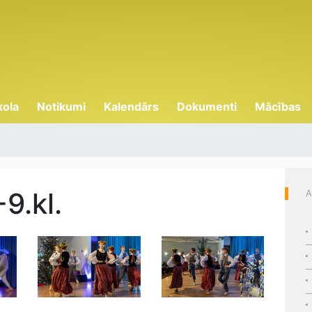
kola
Notikumi
Kalendārs
Dokumenti
Mācības
9.kl.
A