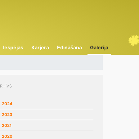
Iespējas
Karjera
Ēdināšana
Galerija
RHĪVS
2024
2023
2021
2020