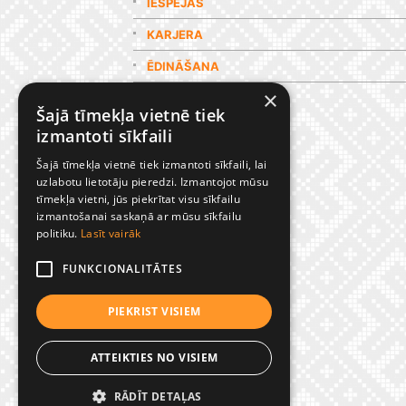
IESPĒJAS
KARJERA
ĒDINĀŠANA
×
GALERIJA
Šajā tīmekļa vietnē tiek
izmantoti sīkfaili
Šajā tīmekļa vietnē tiek izmantoti sīkfaili, lai
uzlabotu lietotāju pieredzi. Izmantojot mūsu
tīmekļa vietni, jūs piekrītat visu sīkfailu
izmantošanai saskaņā ar mūsu sīkfailu
politiku.
Lasīt vairāk
FUNKCIONALITĀTES
PIEKRIST VISIEM
ATTEIKTIES NO VISIEM
RĀDĪT DETAĻAS