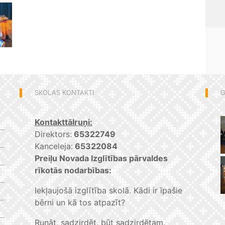
SKOLAS KONTAKTI
G
Kontakttālruņi:
Direktors:
65322749
Kanceleja:
65322084
Preiļu Novada Izglītības pārvaldes
rīkotās nodarbības:
Iekļaujošā izglītība skolā. Kādi ir īpašie
bērni un kā tos atpazīt?
Runāt, sadzirdēt, būt sadzirdētam.