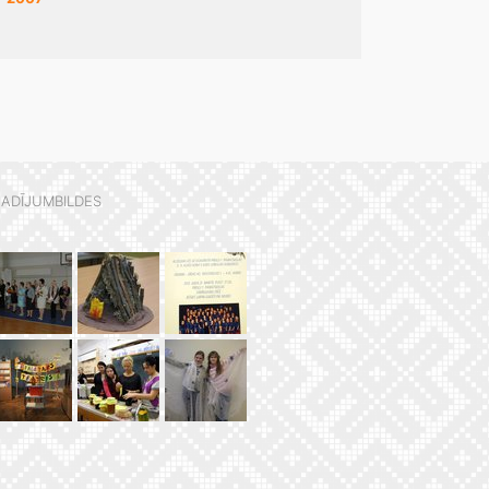
ADĪJUMBILDES