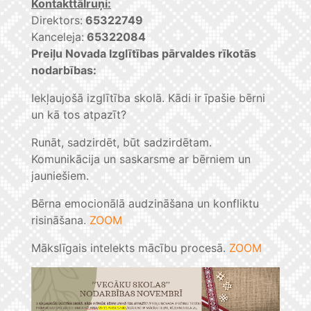
Kontakttālruņi:
Direktors:
65322749
Kanceleja:
65322084
Preiļu Novada Izglītības pārvaldes rīkotās
nodarbības:
Iekļaujošā izglītība skolā. Kādi ir īpašie bērni
un kā tos atpazīt?
Runāt, sadzirdēt, būt sadzirdētam.
Komunikācija un saskarsme ar bērniem un
jauniešiem.
Bērna emocionālā audzināšana un konfliktu
risināšana.
ZOOM
Mākslīgais intelekts mācību procesā.
ZOOM