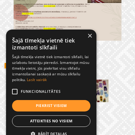
×
Šajā tīmekļa vietnē tiek
izmantoti sīkfaili
Šajā tīmekļa vietnē tiek izmantoti sīkfaili, lai
uzlabotu lietotāju pieredzi. Izmantojot mūsu
GADĪJUMBILDES
tīmekļa vietni, jūs piekrītat visu sīkfailu
izmantošanai saskaņā ar mūsu sīkfailu
politiku.
Lasīt vairāk
FUNKCIONALITĀTES
PIEKRIST VISIEM
ATTEIKTIES NO VISIEM
RĀDĪT DETAĻAS