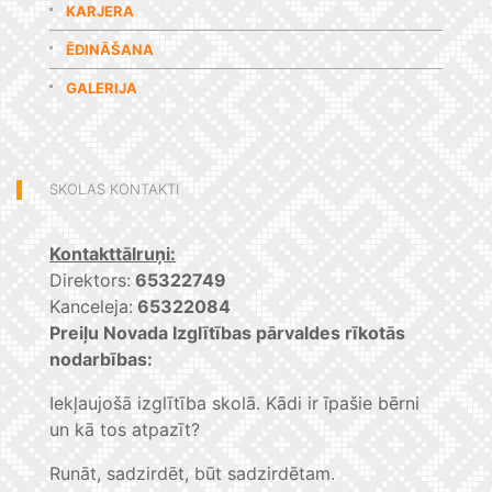
KARJERA
ĒDINĀŠANA
GALERIJA
SKOLAS KONTAKTI
Kontakttālruņi:
Direktors:
65322749
Kanceleja:
65322084
Preiļu Novada Izglītības pārvaldes rīkotās
nodarbības:
Iekļaujošā izglītība skolā. Kādi ir īpašie bērni
un kā tos atpazīt?
Runāt, sadzirdēt, būt sadzirdētam.