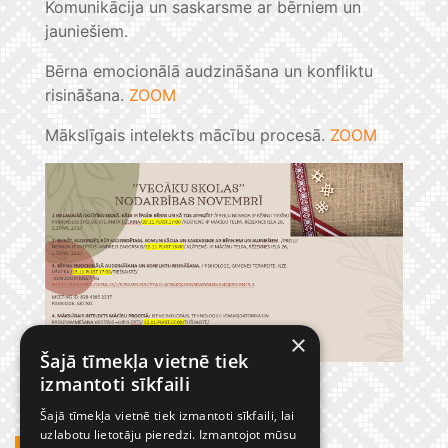
Komunikācija un saskarsme ar bērniem un
jauniešiem.
Bērna emocionālā audzināšana un konfliktu
risināšana.
ZOOM
Mākslīgais intelekts mācību procesā.
ZOOM
×
Šajā tīmekļa vietnē tiek
izmantoti sīkfaili
Šajā tīmekļa vietnē tiek izmantoti sīkfaili, lai
uzlabotu lietotāju pieredzi. Izmantojot mūsu
GADĪJUMBILDES