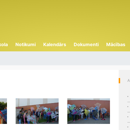
kola
Notikumi
Kalendārs
Dokumenti
Mācības
A