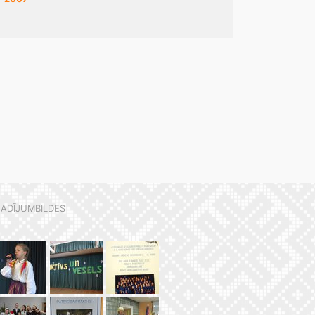
ADĪJUMBILDES