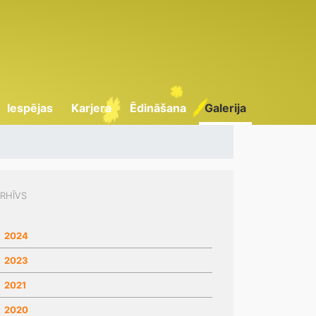
Iespējas
Karjera
Ēdināšana
Galerija
RHĪVS
2024
2023
2021
2020