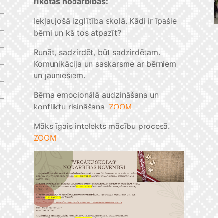
rīkotās nodarbības:
Iekļaujošā izglītība skolā. Kādi ir īpašie
bērni un kā tos atpazīt?
Runāt, sadzirdēt, būt sadzirdētam.
Komunikācija un saskarsme ar bērniem
un jauniešiem.
Bērna emocionālā audzināšana un
konfliktu risināšana.
ZOOM
Mākslīgais intelekts mācību procesā.
ZOOM