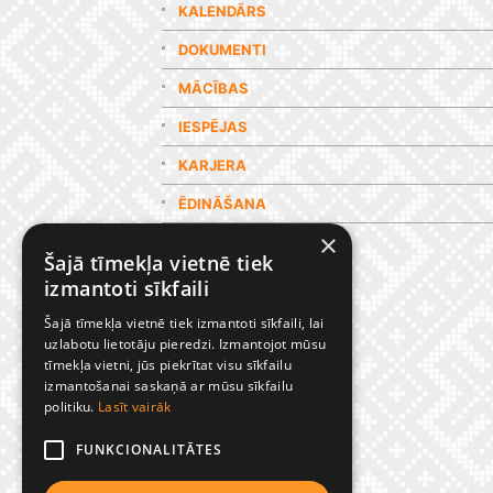
KALENDĀRS
DOKUMENTI
MĀCĪBAS
IESPĒJAS
KARJERA
ĒDINĀŠANA
×
GALERIJA
Šajā tīmekļa vietnē tiek
izmantoti sīkfaili
Šajā tīmekļa vietnē tiek izmantoti sīkfaili, lai
uzlabotu lietotāju pieredzi. Izmantojot mūsu
tīmekļa vietni, jūs piekrītat visu sīkfailu
izmantošanai saskaņā ar mūsu sīkfailu
politiku.
Lasīt vairāk
FUNKCIONALITĀTES