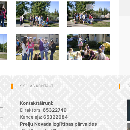
SKOLAS KONTAKTI
G
Kontakttālruņi:
Direktors:
65322749
Kanceleja:
65322084
Preiļu Novada Izglītības pārvaldes