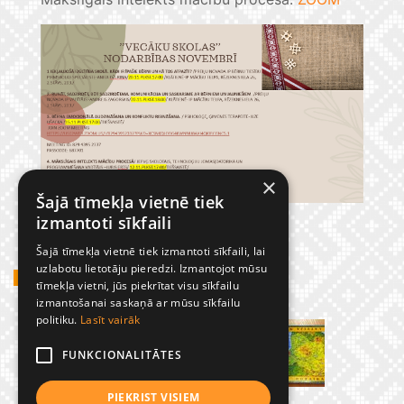
×
Šajā tīmekļa vietnē tiek
izmantoti sīkfaili
Šajā tīmekļa vietnē tiek izmantoti sīkfaili, lai
uzlabotu lietotāju pieredzi. Izmantojot mūsu
GADĪJUMBILDES
tīmekļa vietni, jūs piekrītat visu sīkfailu
izmantošanai saskaņā ar mūsu sīkfailu
politiku.
Lasīt vairāk
FUNKCIONALITĀTES
PIEKRIST VISIEM