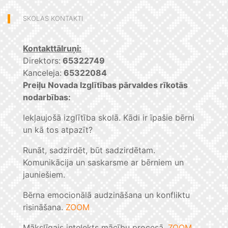
SKOLAS KONTAKTI
Kontakttālruņi:
Direktors:
65322749
Kanceleja:
65322084
Preiļu Novada Izglītības pārvaldes rīkotās
nodarbības:
Iekļaujošā izglītība skolā. Kādi ir īpašie bērni
un kā tos atpazīt?
Runāt, sadzirdēt, būt sadzirdētam.
Komunikācija un saskarsme ar bērniem un
jauniešiem.
Bērna emocionālā audzināšana un konfliktu
risināšana.
ZOOM
Mākslīgais intelekts mācību procesā.
ZOOM