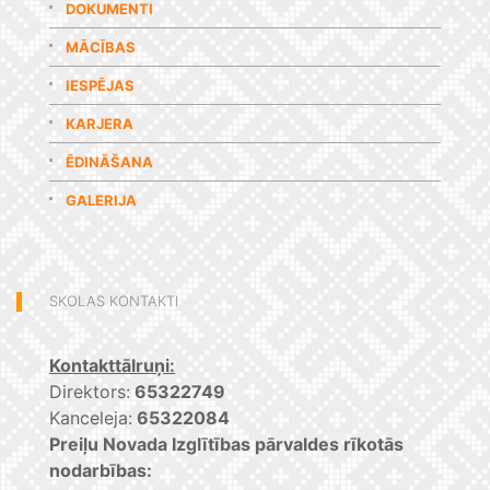
DOKUMENTI
MĀCĪBAS
IESPĒJAS
KARJERA
ĒDINĀŠANA
GALERIJA
SKOLAS KONTAKTI
Kontakttālruņi:
Direktors:
65322749
Kanceleja:
65322084
Preiļu Novada Izglītības pārvaldes rīkotās
nodarbības: