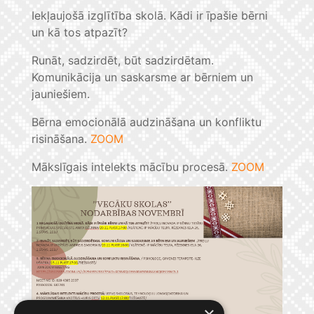
Iekļaujošā izglītība skolā. Kādi ir īpašie bērni
un kā tos atpazīt?
Runāt, sadzirdēt, būt sadzirdētam.
Komunikācija un saskarsme ar bērniem un
jauniešiem.
Bērna emocionālā audzināšana un konfliktu
risināšana.
ZOOM
Mākslīgais intelekts mācību procesā.
ZOOM