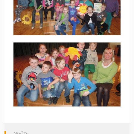
ARHĪVS