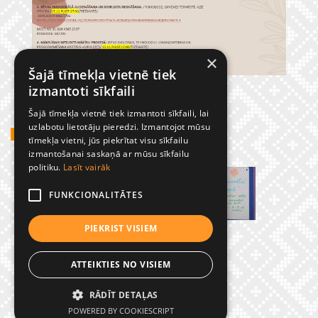
×
Šajā tīmekļa vietnē tiek
izmantoti sīkfaili
Šajā tīmekļa vietnē tiek izmantoti sīkfaili, lai
uzlabotu lietotāju pieredzi. Izmantojot mūsu
GADĪJUMBILDES
tīmekļa vietni, jūs piekrītat visu sīkfailu
izmantošanai saskaņā ar mūsu sīkfailu
politiku.
Lasīt vairāk
FUNKCIONALITĀTES
PIEKRIST VISIEM
ATTEIKTIES NO VISIEM
RĀDĪT DETAĻAS
© Preiļu 1. pamatskola
POWERED BY COOKIESCRIPT