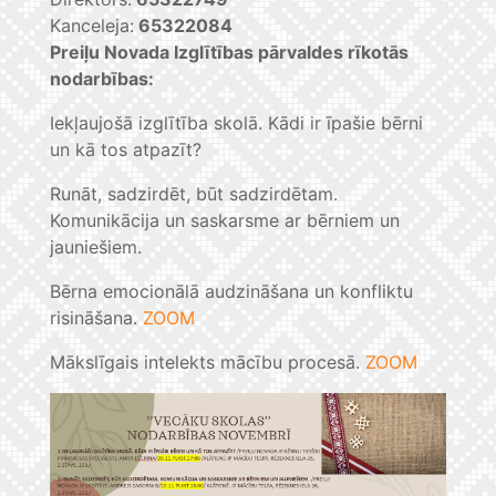
Kanceleja:
65322084
Preiļu Novada Izglītības pārvaldes rīkotās
nodarbības:
Iekļaujošā izglītība skolā. Kādi ir īpašie bērni
un kā tos atpazīt?
Runāt, sadzirdēt, būt sadzirdētam.
Komunikācija un saskarsme ar bērniem un
jauniešiem.
Bērna emocionālā audzināšana un konfliktu
risināšana.
ZOOM
Mākslīgais intelekts mācību procesā.
ZOOM