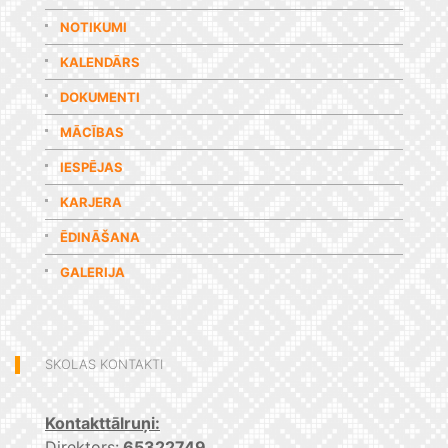
NOTIKUMI
KALENDĀRS
DOKUMENTI
MĀCĪBAS
IESPĒJAS
KARJERA
ĒDINĀŠANA
GALERIJA
SKOLAS KONTAKTI
Kontakttālruņi:
Direktors:
65322749